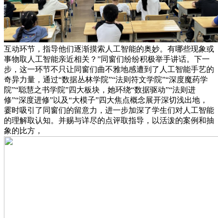
互动环节，指导他们逐渐摸索人工智能的奥妙。有哪些现象或
事物取人工智能亲近相关？”同窗们纷纷积极举手讲话。下一
步，这一环节不只让同窗们曲不雅地感遭到了人工智能手艺的
奇异力量，通过“数据丛林学院”“法则符文学院”“深度魔药学
院”“聪慧之书学院”四大板块，她环绕“数据驱动”“法则进
修”“深度进修”以及“大模子”四大焦点概念展开深切浅出地，
霎时吸引了同窗们的留意力，进一步加深了学生们对人工智能
的理解取认知。并赐与详尽的点评取指导，以活泼的案例和抽
象的比方，