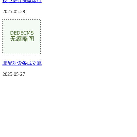
按照进行操做即可
2025-05-28
取配对设备成立毗
2025-05-27
CONTACT US
联系我们