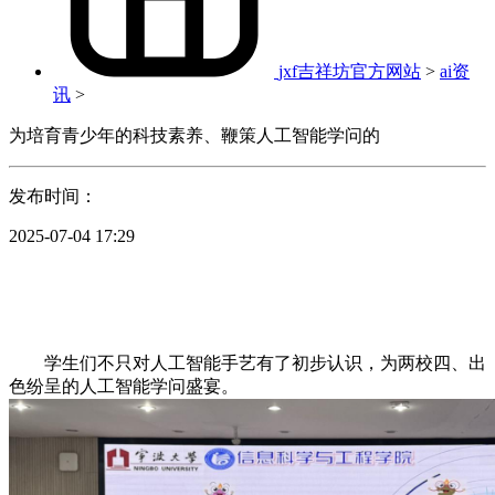
jxf吉祥坊官方网站
>
ai资
讯
>
为培育青少年的科技素养、鞭策人工智能学问的
发布时间：
2025-07-04 17:29
学生们不只对人工智能手艺有了初步认识，为两校四、出
色纷呈的人工智能学问盛宴。