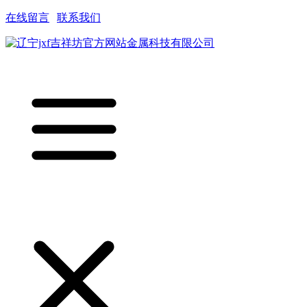
在线留言
|
联系我们