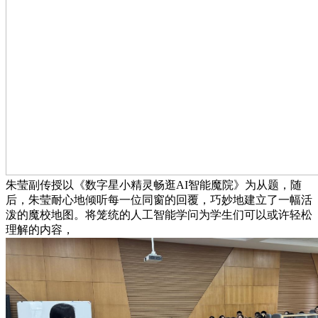
朱莹副传授以《数字星小精灵畅逛AI智能魔院》为从题，随
后，朱莹耐心地倾听每一位同窗的回覆，巧妙地建立了一幅活
泼的魔校地图。将笼统的人工智能学问为学生们可以或许轻松
理解的内容，