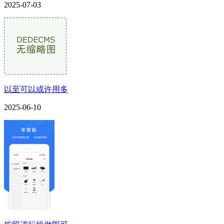
2025-07-03
以至可以或许用多
2025-06-10