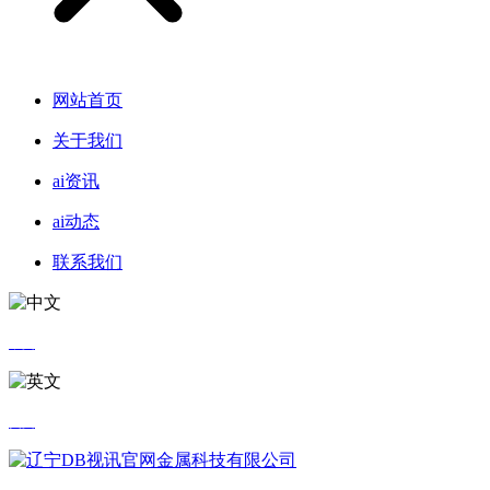
网站首页
关于我们
ai资讯
ai动态
联系我们
中文
英文