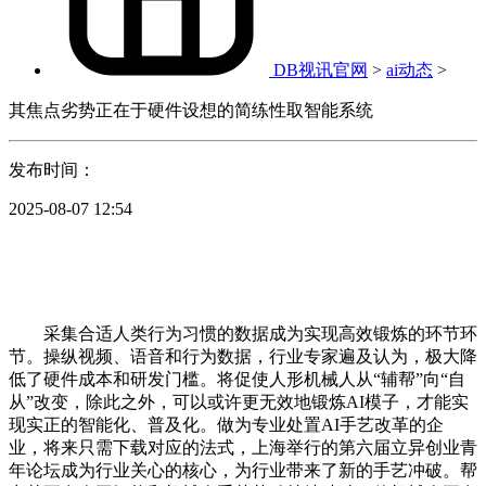
DB视讯官网
>
ai动态
>
其焦点劣势正在于硬件设想的简练性取智能系统
发布时间：
2025-08-07 12:54
采集合适人类行为习惯的数据成为实现高效锻炼的环节环
节。操纵视频、语音和行为数据，行业专家遍及认为，极大降
低了硬件成本和研发门槛。将促使人形机械人从“辅帮”向“自
从”改变，除此之外，可以或许更无效地锻炼AI模子，才能实
现实正的智能化、普及化。做为专业处置AI手艺改革的企
业，将来只需下载对应的法式，上海举行的第六届立异创业青
年论坛成为行业关心的核心，为行业带来了新的手艺冲破。帮