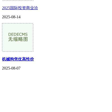
2025国际投资商业洽
2025-08-14
机械狗凭仗高性价
2025-08-07
CONTACT US
联系我们