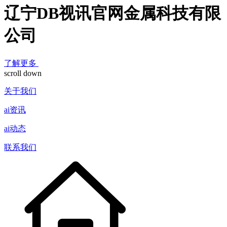
辽宁DB视讯官网金属科技有限
公司
了解更多
scroll down
关于我们
ai资讯
ai动态
联系我们